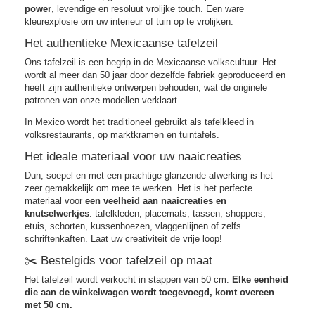
power
,
levendige en resoluut vrolijke touch. Een ware
kleurexplosie om uw interieur of tuin op te vrolijken.
Het authentieke Mexicaanse tafelzeil
Ons tafelzeil is een begrip in de Mexicaanse volkscultuur. Het
wordt al meer dan 50 jaar door dezelfde fabriek geproduceerd en
heeft zijn authentieke ontwerpen behouden, wat de originele
patronen van onze modellen verklaart.
In Mexico wordt het traditioneel gebruikt als tafelkleed in
volksrestaurants, op marktkramen en tuintafels.
Het ideale materiaal voor uw naaicreaties
Dun, soepel en met een prachtige glanzende afwerking is het
zeer gemakkelijk om mee te werken. Het is het perfecte
materiaal voor
een veelheid aan naaicreaties en
knutselwerkjes
: tafelkleden, placemats, tassen, shoppers,
etuis, schorten, kussenhoezen, vlaggenlijnen of zelfs
schriftenkaften. Laat uw creativiteit de vrije loop!
✂️ Bestelgids voor tafelzeil op maat
Het tafelzeil wordt verkocht in stappen van 50 cm.
Elke eenheid
die aan de winkelwagen wordt toegevoegd, komt overeen
met 50 cm.