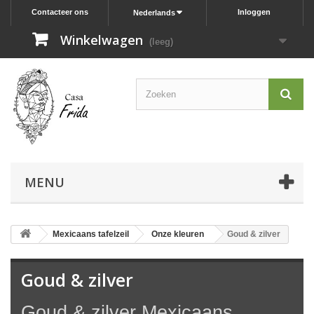
Contacteer ons
Inloggen
Nederlands
Winkelwagen
(leeg)
MENU
Mexicaans tafelzeil
Onze kleuren
Goud & zilver
Goud & zilver
Goud & zilver Mexicaans