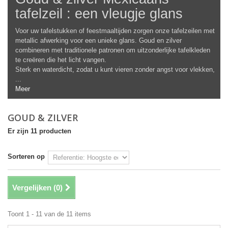
tafelzeil : een vleugje glans
Voor uw tafelstukken of feestmaaltijden zorgen onze tafelzeilen met
metallic afwerking voor een unieke glans. Goud en zilver
combineren met traditionele patronen om uitzonderlijke tafelkleden
te creëren die het licht vangen.
Sterk en waterdicht, zodat u kunt vieren zonder angst voor vlekken,
...
Meer
GOUD & ZILVER
Er zijn 11 producten
Sorteren op
Vergelijken (
0
)
Toont 1 - 11 van de 11 items