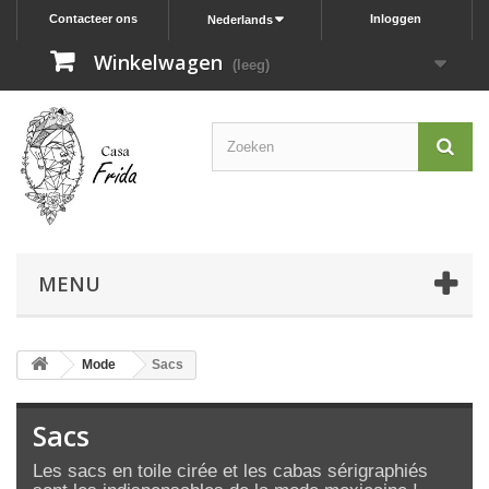
Contacteer ons
Inloggen
Nederlands
Winkelwagen
(leeg)
MENU
Mode
Sacs
Sacs
Les sacs en toile cirée et les cabas sérigraphiés