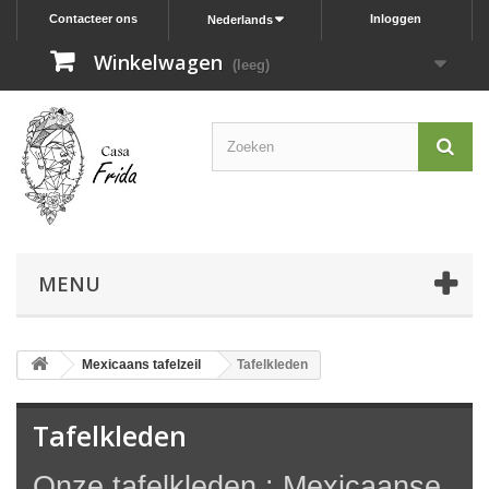
Contacteer ons
Inloggen
Nederlands
Winkelwagen
(leeg)
MENU
Mexicaans tafelzeil
Tafelkleden
Tafelkleden
Onze tafelkleden : Mexicaanse