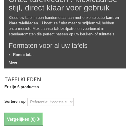
stijl, direct klaar voor gebruik
Kleed uw tafel in een handomdraai aan met onze selectie
kant-en-
klare tafelkleden
. U hoeft zelf niet meer te snijden: wij hebben
onze mooiste Mexicaanse tafelzeilpatronen voorbereid in
standaardmaten die perfect passen op uw keuken- of tuintafels.
Formaten voor al uw tafels
Ronde taf...
Meer
TAFELKLEDEN
Er zijn 6 producten
Sorteren op
Vergelijken (
0
)