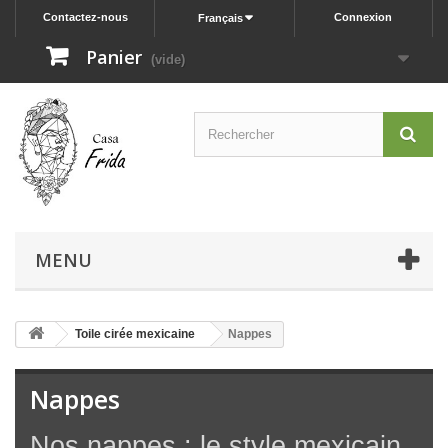
Contactez-nous
Connexion
Français
Panier
(vide)
MENU
Toile cirée mexicaine
Nappes
Nappes
Nos nappes : le style mexicain