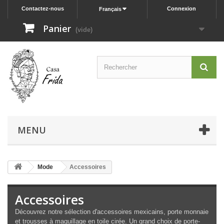
Contactez-nous
Connexion
Français
Panier
(vide)
MENU
Mode
Accessoires
Accessoires
Découvrez notre sélection d'accessoires mexicains, porte monnaie
et trousses à maquillage en toile cirée. Un grand choix de porte-