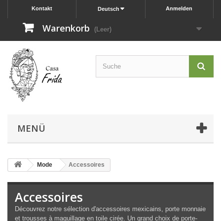
Kontakt
Anmelden
Deutsch
Warenkorb
(Leer)
MENÜ
Mode
Accessoires
Accessoires
Découvrez notre sélection d'accessoires mexicains, porte monnaie
et trousses à maquillage en toile cirée. Un grand choix de porte-