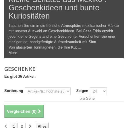
Geschenkideen und bunte
Kuriositäten
Tauchen Sie ein in die fröhliche Atmosphäre mexikanischer Märkte
mit unserer Auswahl an Geschenkideen. Bei Casa Frida erzählt
jeder kleine Gegenstand eine Geschichte: Verschenken Sie eine
einzigartige, handgefertigte Aufmerksamkeit mit Sinn.
Von glasierten Tonmagneten, die Ihre Küc...
Mehr
GESCHENKE
Es gibt 36 Artikel.
Sortierung
Zeigen
pro Seite
Vergleichen (
0
)
1
2
Alles