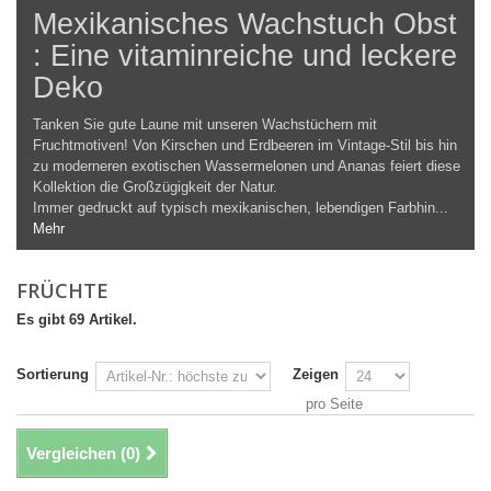
Mexikanisches Wachstuch Obst
: Eine vitaminreiche und leckere
Deko
Tanken Sie gute Laune mit unseren Wachstüchern mit
Fruchtmotiven! Von Kirschen und Erdbeeren im Vintage-Stil bis hin
zu moderneren exotischen Wassermelonen und Ananas feiert diese
Kollektion die Großzügigkeit der Natur.
Immer gedruckt auf typisch mexikanischen, lebendigen Farbhin...
Mehr
FRÜCHTE
Es gibt 69 Artikel.
Sortierung
Zeigen
pro Seite
Vergleichen (
0
)