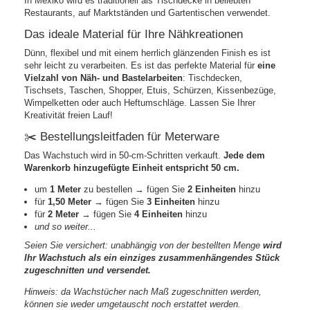
In Mexiko wird es traditionell als Tischdecke in beliebten
Restaurants, auf Marktständen und Gartentischen verwendet.
Das ideale Material für Ihre Nähkreationen
Dünn, flexibel und mit einem herrlich glänzenden Finish es ist
sehr leicht zu verarbeiten. Es ist das perfekte Material für
eine
Vielzahl von Näh- und Bastelarbeiten
: Tischdecken,
Tischsets, Taschen, Shopper, Etuis, Schürzen, Kissenbezüge,
Wimpelketten oder auch Heftumschläge. Lassen Sie Ihrer
Kreativität freien Lauf!
✂️ Bestellungsleitfaden für Meterware
Das Wachstuch wird in 50-cm-Schritten verkauft.
Jede dem
Warenkorb hinzugefügte Einheit entspricht 50 cm.
um
1 Meter
zu bestellen → fügen Sie
2 Einheiten
hinzu
für
1,50 Meter
→ fügen Sie
3 Einheiten
hinzu
für
2 Meter
→ fügen Sie
4 Einheiten
hinzu
und so weiter...
Seien Sie versichert: unabhängig von der bestellten Menge
wird
Ihr Wachstuch als ein einziges zusammenhängendes Stück
zugeschnitten und versendet.
Hinweis: da Wachstücher nach Maß zugeschnitten werden,
können sie weder umgetauscht noch erstattet werden.