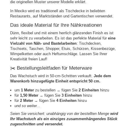
die originellen Muster unserer Modelle erklärt.
In Mexiko wird es traditionell als Tischdecke in beliebten
Restaurants, auf Marktständen und Gartentischen verwendet.
Das ideale Material für Ihre Nähkreationen
Dünn, flexibel und mit einem herrlich glänzenden Finish es ist
sehr leicht zu verarbeiten. Es ist das perfekte Material für
eine
Vielzahl von Näh- und Bastelarbeiten
: Tischdecken,
Tischsets, Taschen, Shopper, Etuis, Schürzen, Kissenbezüge,
Wimpelketten oder auch Heftumschläge. Lassen Sie Ihrer
Kreativität freien Lauf!
✂️ Bestellungsleitfaden für Meterware
Das Wachstuch wird in 50-cm-Schritten verkauft.
Jede dem
Warenkorb hinzugefügte Einheit entspricht 50 cm.
um
1 Meter
zu bestellen → fügen Sie
2 Einheiten
hinzu
für
1,50 Meter
→ fügen Sie
3 Einheiten
hinzu
für
2 Meter
→ fügen Sie
4 Einheiten
hinzu
und so weiter...
Seien Sie versichert: unabhängig von der bestellten Menge
wird
Ihr Wachstuch als ein einziges zusammenhängendes Stück
zugeschnitten und versendet.