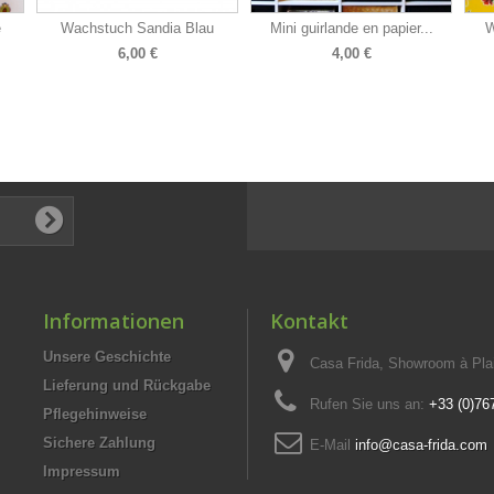
e
Wachstuch Sandia Blau
Mini guirlande en papier...
W
6,00 €
4,00 €
Informationen
Kontakt
Unsere Geschichte
Casa Frida, Showroom à Pla
Lieferung und Rückgabe
Rufen Sie uns an:
+33 (0)76
Pflegehinweise
Sichere Zahlung
E-Mail
info@casa-frida.com
Impressum