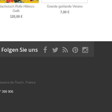
achstuch Rolle Hibisco
Grande guirlande Verano
Gelb
7,00 €
120,00 €
Folgen Sie uns
isance-du-Touch, France
7 399 906