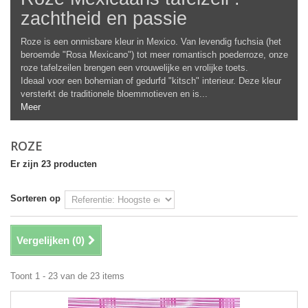
zachtheid en passie
Roze is een onmisbare kleur in Mexico. Van levendig fuchsia (het
beroemde "Rosa Mexicano") tot meer romantisch poederroze, onze
roze tafelzeilen brengen een vrouwelijke en vrolijke toets.
Ideaal voor een bohemian of gedurfd "kitsch" interieur. Deze kleur
versterkt de traditionele bloemmotieven en is...
Meer
ROZE
Er zijn 23 producten
Sorteren op
Vergelijken (
0
)
Toont 1 - 23 van de 23 items