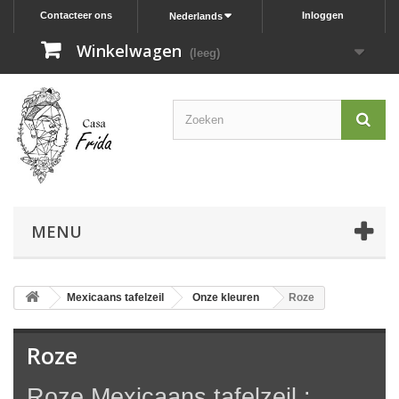
Contacteer ons
Inloggen
Nederlands
Winkelwagen
(leeg)
MENU
Mexicaans tafelzeil
Onze kleuren
Roze
Roze
Roze Mexicaans tafelzeil :