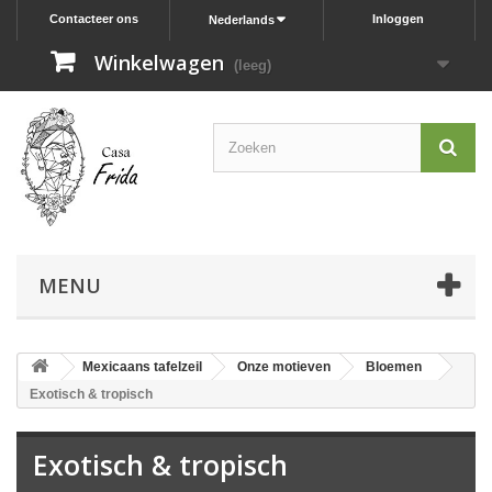
Contacteer ons
Inloggen
Nederlands
Winkelwagen
(leeg)
MENU
Mexicaans tafelzeil
Onze motieven
Bloemen
Exotisch & tropisch
Exotisch & tropisch