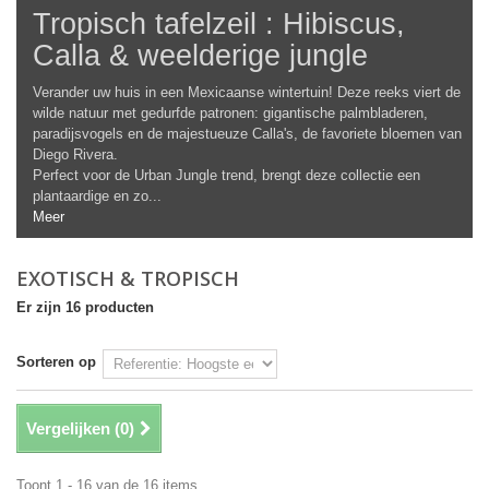
Tropisch tafelzeil : Hibiscus,
Calla & weelderige jungle
Verander uw huis in een Mexicaanse wintertuin! Deze reeks viert de
wilde natuur met gedurfde patronen: gigantische palmbladeren,
paradijsvogels en de majestueuze Calla's, de favoriete bloemen van
Diego Rivera.
Perfect voor de Urban Jungle trend, brengt deze collectie een
plantaardige en zo...
Meer
EXOTISCH & TROPISCH
Er zijn 16 producten
Sorteren op
Vergelijken (
0
)
Toont 1 - 16 van de 16 items