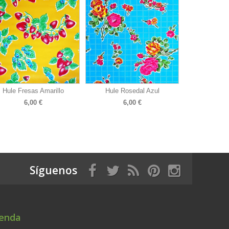
Hule Fresas Amarillo
Hule Rosedal Azul
6,00 €
6,00 €
Síguenos
ienda