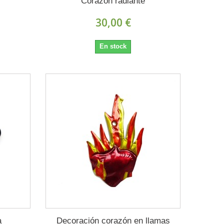
Corazón radiante
30,00 €
En stock
a
Decoración corazón en llamas