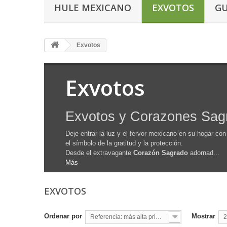
HULE MEXICANO
EXVOTOS
G
Exvotos
Exvotos
Exvotos y Corazones Sagr
Deje entrar la luz y el fervor mexicano en su hogar c
el símbolo de la gratitud y la protección.
Desde el extravagante
Corazón Sagrado
adornad...
Más
EXVOTOS
Ordenar por
Mostrar
Referencia: más alta primero
2