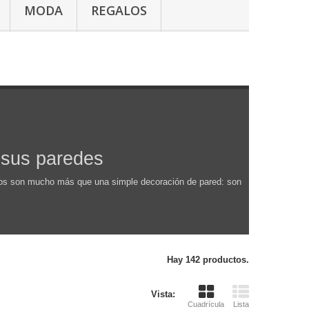
MODA
REGALOS
 sus paredes
jetos son mucho más que una simple decoración de pared: son
Hay 142 productos.
Vista:
Cuadrícula
Lista