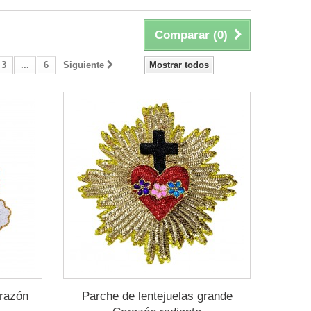
Comparar (
0
)
3
...
6
Siguiente
Mostrar todos
orazón
Parche de lentejuelas grande