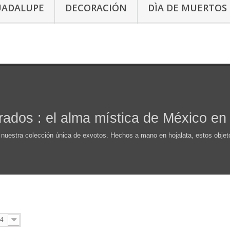
UADALUPE
DECORACIÓN
DÌA DE MUERTOS
ados : el alma mística de México en
on nuestra colección única de exvotos. Hechos a mano en hojalata, estos ob
4