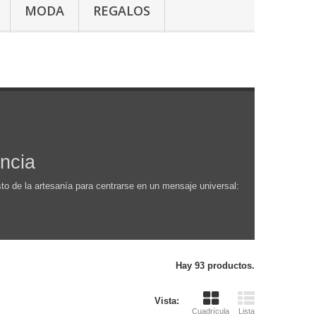
MODA
REGALOS
ncia
o de la artesanía para centrarse en un mensaje universal:
Hay 93 productos.
Vista:
Cuadrícula
Lista