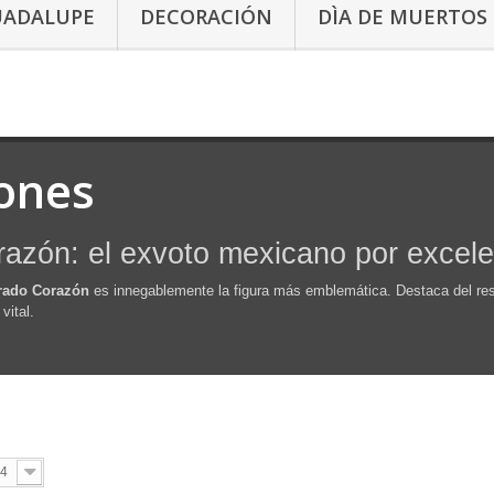
UADALUPE
DECORACIÓN
DÌA DE MUERTOS
ones
razón: el exvoto mexicano por excele
rado Corazón
es innegablemente la figura más emblemática. Destaca del rest
vital.
4