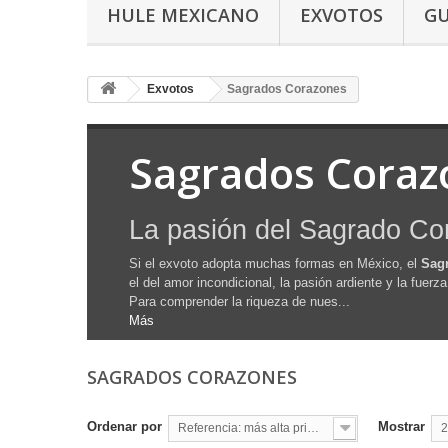
HULE MEXICANO
EXVOTOS
G
Exvotos
Sagrados Corazones
Sagrados Coraz
La pasión del Sagrado Co
Si el exvoto adopta muchas formas en México, el
Sag
el del amor incondicional, la pasión ardiente y la fuerza 
Para comprender la riqueza de nues...
Más
SAGRADOS CORAZONES
Ordenar por
Mostrar
Referencia: más alta primero
2