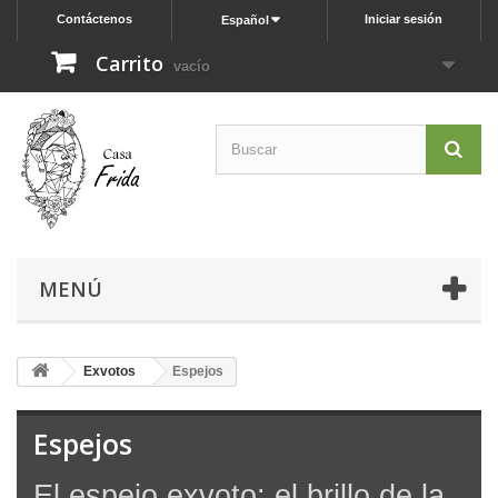
Contáctenos
Iniciar sesión
Español
Carrito
vacío
MENÚ
Exvotos
Espejos
Espejos
El espejo exvoto: el brillo de la