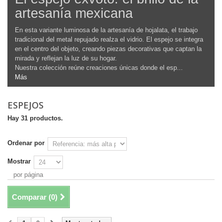
artesanía mexicana
En esta variante luminosa de la artesanía de hojalata, el trabajo
tradicional del metal repujado realza el vidrio. El espejo se integra
en el centro del objeto, creando piezas decorativas que captan la
mirada y reflejan la luz de su hogar.
Nuestra colección reúne creaciones únicas donde el esp...
Más
ESPEJOS
Hay 31 productos.
Ordenar por
Mostrar
por página
Comparar (
0
)