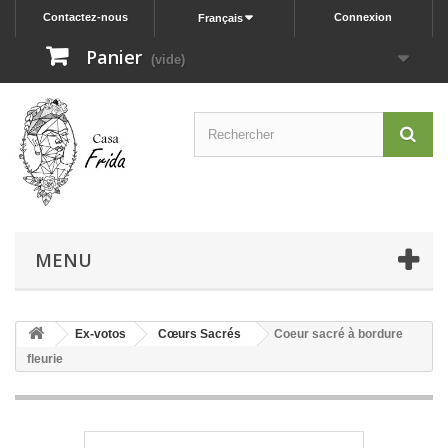
Contactez-nous
Connexion
Français
Panier
(vide)
MENU
Ex-votos
Cœurs Sacrés
Coeur sacré à bordure
fleurie