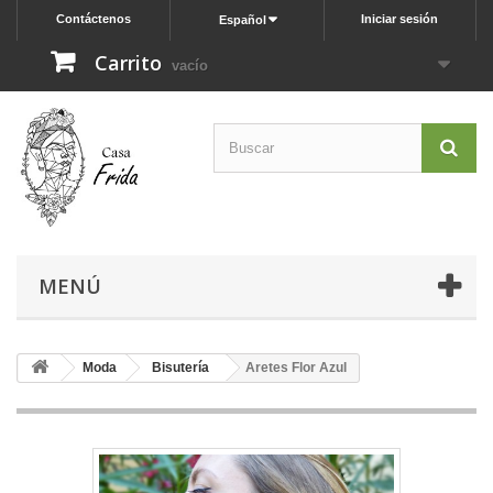
Contáctenos
Iniciar sesión
Español
Carrito
vacío
MENÚ
Moda
Bisutería
Aretes Flor Azul