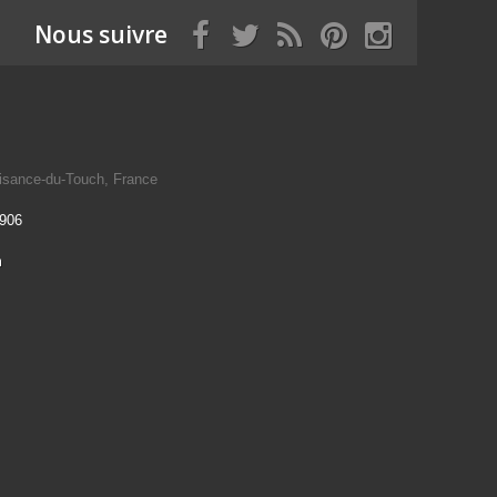
Nous suivre
isance-du-Touch, France
 906
m