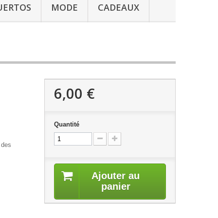
UERTOS
MODE
CADEAUX
6,00 €
Quantité
 des
Ajouter au
panier