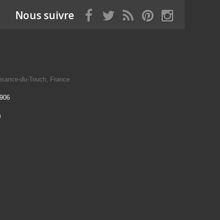
Nous suivre
isance-du-Touch, France
 906
m