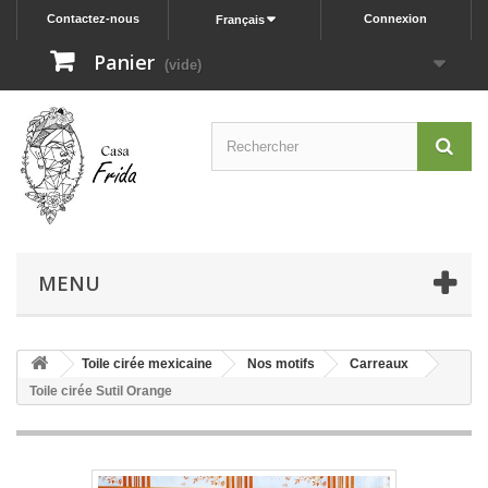
Contactez-nous
Connexion
Français
Panier
(vide)
MENU
Toile cirée mexicaine
Nos motifs
Carreaux
Toile cirée Sutil Orange