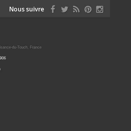
Nous suivre
isance-du-Touch, France
 906
m