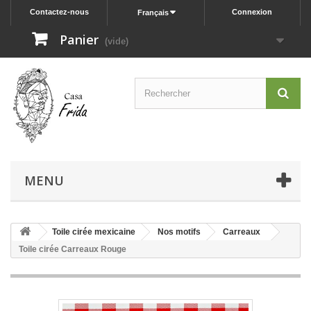
Contactez-nous
Connexion
Français
Panier
(vide)
MENU
Toile cirée mexicaine
Nos motifs
Carreaux
Toile cirée Carreaux Rouge