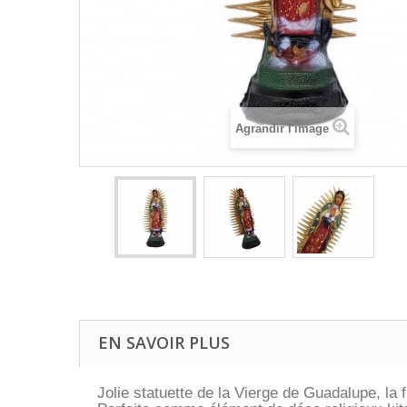
Agrandir l'image
EN SAVOIR PLUS
Jolie statuette de la Vierge de Guadalupe, la