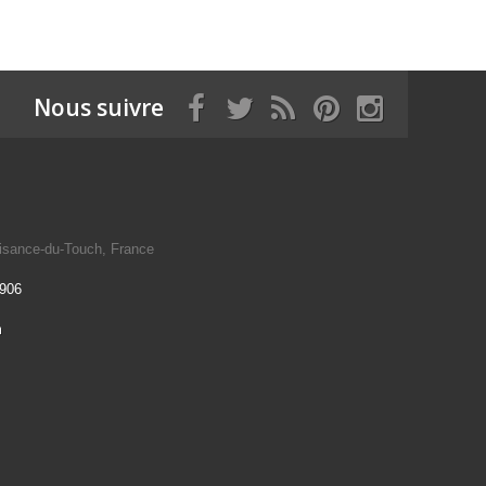
Nous suivre
isance-du-Touch, France
 906
m