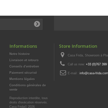
Informations
Store Information
Notre histoire
Casa Frida, Showroom à Pla
Livraison et retours
Call us now:
+33 (0)767 399
Conseils d'entretien
Paiement sécurisé
E-mail :
info@casa-frida.co
Mentions légales
Conditions générales de
vente
Reproduction interdite, tous
droits d'exécution réservés.
Casa Frida© 2026