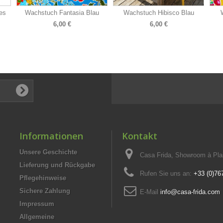
es
Wachstuch Fantasia Blau
Wachstuch Hibisco Blau
6,00 €
6,00 €
Informationen
Kontakt
Unsere Geschichte
Casa Frida, Showroom à Pla
Lieferung und Rückgabe
Rufen Sie uns an:
+33 (0)76
Pflegehinweise
Sichere Zahlung
E-Mail
info@casa-frida.com
Impressum
Allgemeine