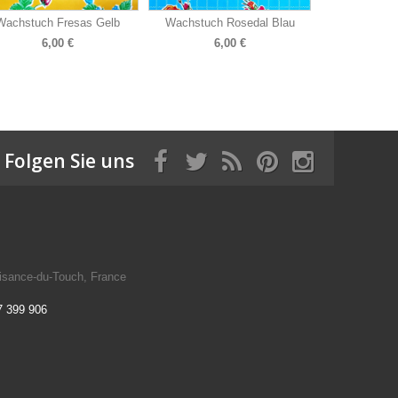
Wachstuch Fresas Gelb
Wachstuch Rosedal Blau
6,00 €
6,00 €
Folgen Sie uns
isance-du-Touch, France
7 399 906