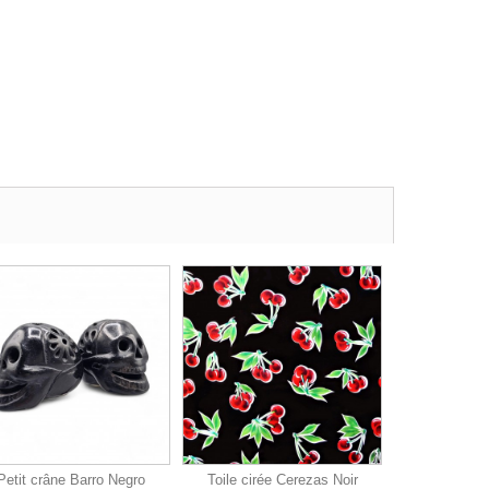
Petit crâne Barro Negro
Toile cirée Cerezas Noir