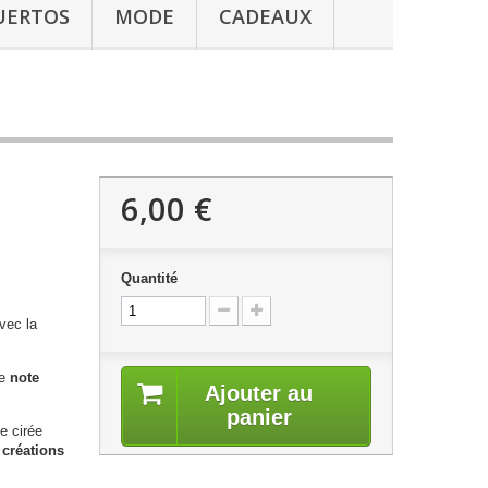
UERTOS
MODE
CADEAUX
6,00 €
Quantité
avec la
ne
note
Ajouter au
panier
le cirée
 créations