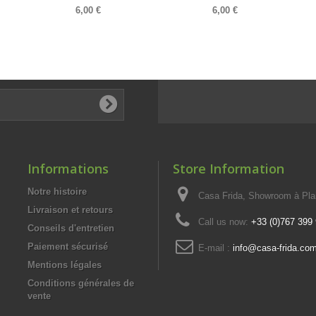
6,00 €
6,00 €
Informations
Store Information
Notre histoire
Casa Frida, Showroom à Pla
Livraison et retours
Call us now:
+33 (0)767 399
Conseils d'entretien
Paiement sécurisé
E-mail :
info@casa-frida.co
Mentions légales
Conditions générales de
vente