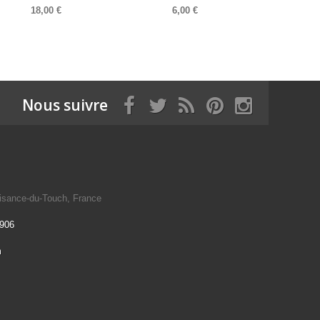
18,00 €
6,00 €
Nous suivre
isance-du-Touch, France
 906
m