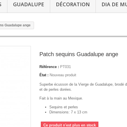
S
GUADALUPE
DÉCORATION
DIA DE M
ins Guadalupe ange
Patch sequins Guadalupe ange
Référence :
PT031
État :
Nouveau produit
Superbe écusson de la Vierge de Guadalupe, brodé 
et de perles dorées.
Fait à la main au Mexique.
Sequins et perles
Dimensions: 7 x 13 cm
Ce produit n'est plus en stock